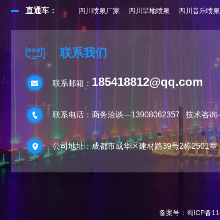
直通车：
四川喷泉厂家
四川旱地喷泉
四川音乐喷泉
联系我们
185418812@qq.com
联系邮箱：
联系电话：商务洽谈—13908062357 技术咨询—13
公司地址：成都市成华区建材路39号2栋2501室
备案号：
蜀ICP备11