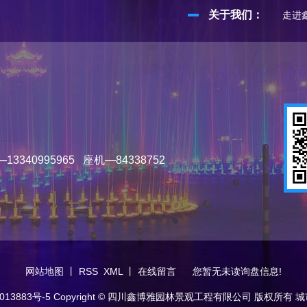
关于我们：
走进
340995965 座机—84338752
网站地图
丨
RSS
XML
丨
在线留言
您暂无未读询盘信息!
013883号-5
Copyright © 四川鑫博雅园林景观工程有限公司 版权所有
城