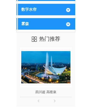
数字水帘
雾森
热门推荐
四川超 高喷泉
成都动感